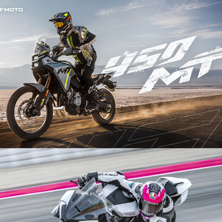
250CL-C
450MT